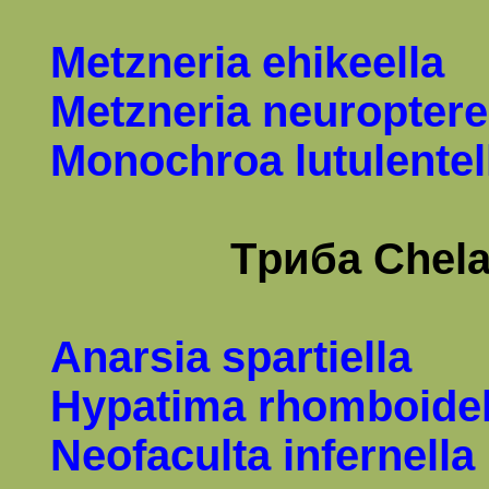
Metzneria ehikeella
Metzneria neuroptere
Monochroa lutulentel
Т
риба
Chela
Anarsia spartiella
Hypatima rhomboidel
Neofaculta infernella