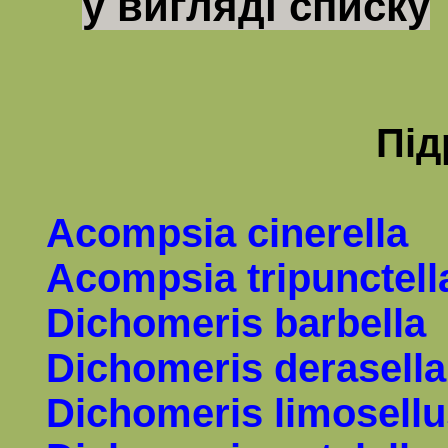
у вигляді списку
Пі
Acompsia cinerella
Acompsia tripunctell
Dichomeris barbella
Dichomeris derasella
Dichomeris limosellu