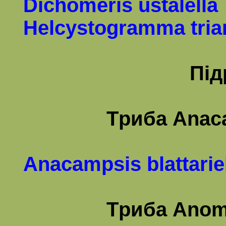
Dichomeris ustalella
Helcystogramma tria
Пі
Т
риба
Anac
Anacampsis blattarie
Т
риба
Anom