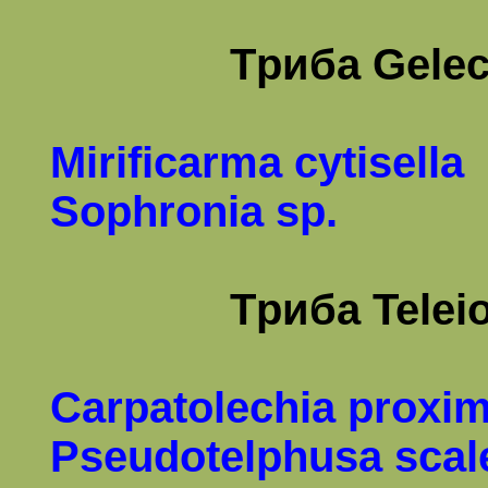
Т
риба Gelec
Mirificarma cytisella
Sophronia
sp.
Т
риба
Telei
Carpatolechia proxim
Pseudotelphusa scale