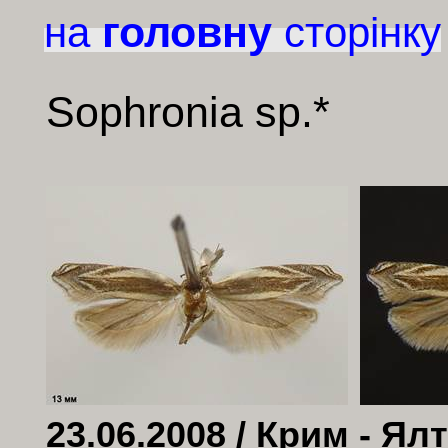
головну
на
сторінку
Sophronia
sp
.*
23.06.2008 / Крим - Ялт