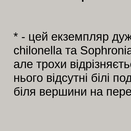
* - цей екземпляр ду
chilonella та Sophroni
але трохи відрізняєт
нього відсутні білі п
біля вершини на пере