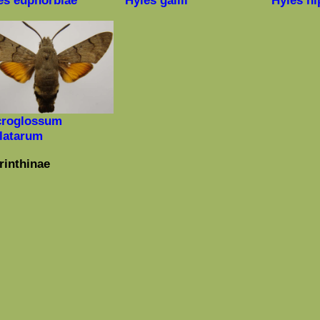
es
euphorbiae
Hyles gallii
Hyles h
roglossum
llatarum
inthinae