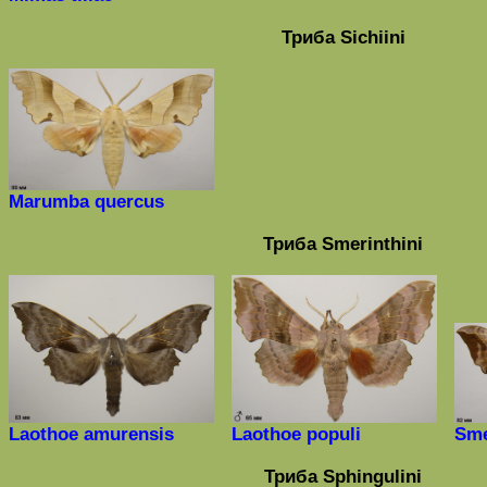
Триба
Sichiini
Marumba quercus
Триба
Smerinthini
Laothoe amurensis
Laothoe populi
Sme
Триба Sphingulini