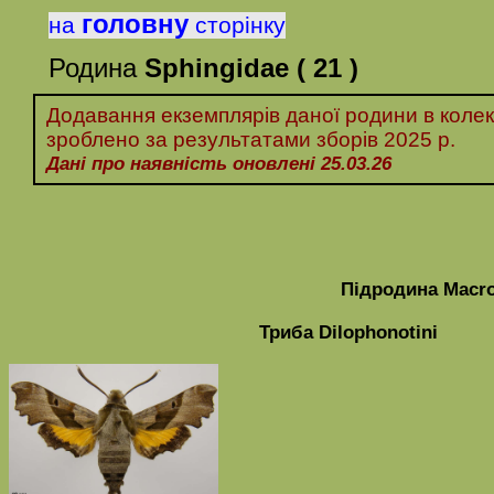
головну
на
сторінку
Родина
Sphingidae
( 21 )
Додавання екземплярів даної родини в колек
зроблено за
результатами
зборів 20
25 р.
Дані про наявність оновлені 25.03.26
Підродина
Macro
Триба
Dilophonotini