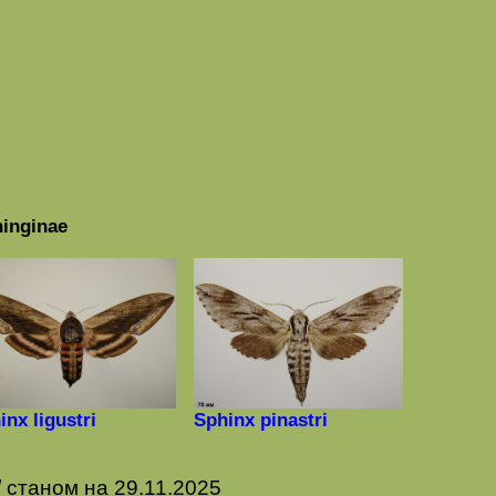
inginae
inx ligustri
Sphinx pinastri
/
станом на
29
.
11
.202
5