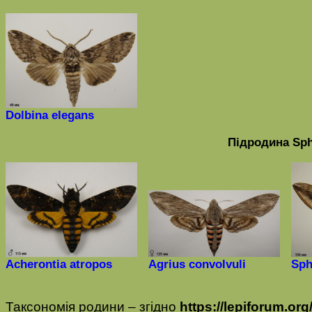
Dolbina elegans
Підродина
Sph
Acherontia atropos
Agrius convolvuli
Sph
Таксономія родини
–
згідно
https://lepiforum.org