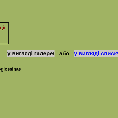
ції
у вигляді галереї
або
у вигляді списк
glossinae