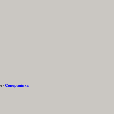
н -
Северинівка