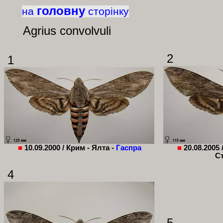
головну
на
сторінку
Agrius convolvuli
2
1
■
10.09.2000 /
Крим - Ялта -
Гаспра
■
20.08.2005 
Ст
4
5