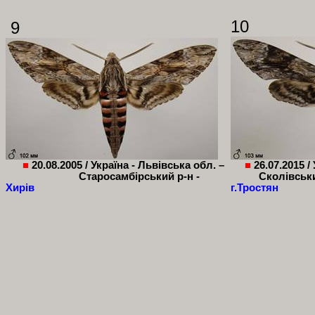
1
0
9
■
20.08.2005 /
Україна - Львівська обл. –
■
26.07.2015 /
Старосамбірський р-н -
Сколівськи
Хирів
г.Тростян