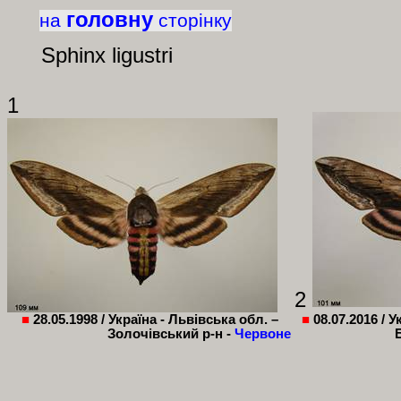
головну
на
сторінку
Sphinx
ligustri
1
2
■
28
.0
5
.1998 /
Україна - Львівська обл. –
■
08.07.2016 /
У
Золочівський р-н -
Червоне