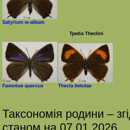
Satyrium w-album
Триба
Theclini
Favonius
quercus
Thecla
betulae
Таксономія родини
–
зг
станом на
07
.01.202
6