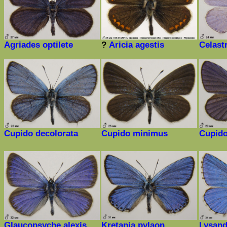
Agriades
optilete
?
Aricia
agestis
Celast
Cupido decolorata
Cupido minimus
Cupido
Glaucopsyche alexis
Kretania
pylaon
Lysand