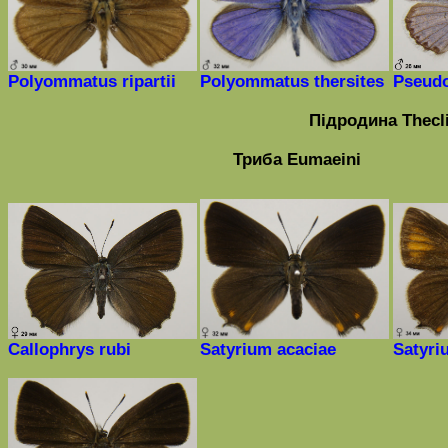
Polyommatus
ripartii
Polyommatus thersites
Pseudo
Підродина
Thecl
Триба
Eumaeini
Callophrys rubi
Satyrium acaciae
Satyri