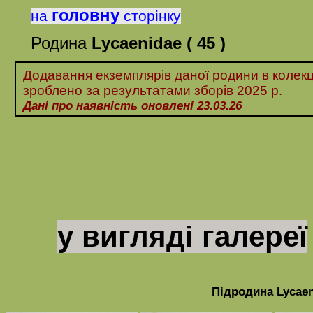
головну
на
сторінку
Родина
Lycaenidae
( 45 )
Додавання екземплярів даної родини в колекц
зроблено за
результатами
зборів 20
25 р.
Дані про наявність оновлені 23.03.26
у вигляді галереї
Підродина
Lycae