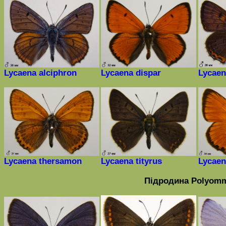
Lycaena
alciphron
Lycaena
dispar
Lycaen
Lycaena
thersamon
Lycaena
tityrus
Lycaen
Підродина
Polyomm