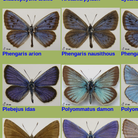
Phengaris arion
Phengaris nausithous
Phenga
Plebejus idas
Polyommatus
damon
Polyo