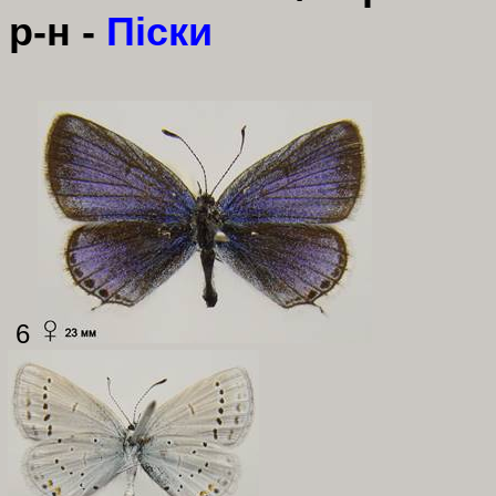
р-н -
Піски
6