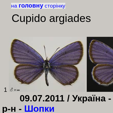
головну
на
сторінку
Cupido
argiades
1
09.07.2011 /
Україна 
р-н -
Шопки