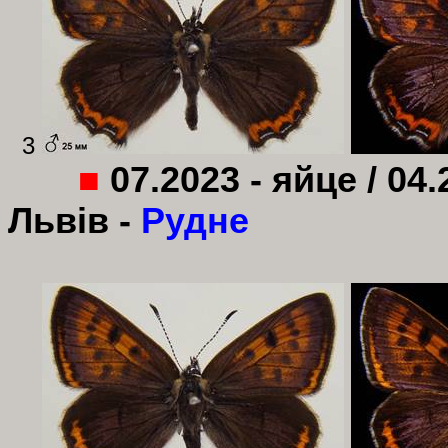
3
■
07.2023 - яйце / 04.
Львів -
Рудне