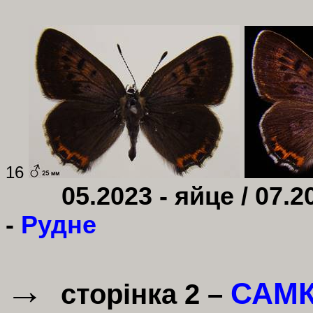
16
05.2023 - яйце / 07.2
-
Рудне
→
САМ
сторінка 2 –