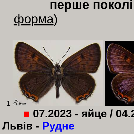
перше покол
форма
)
1
■
07.2023 - яйце / 04.
Львів -
Рудне