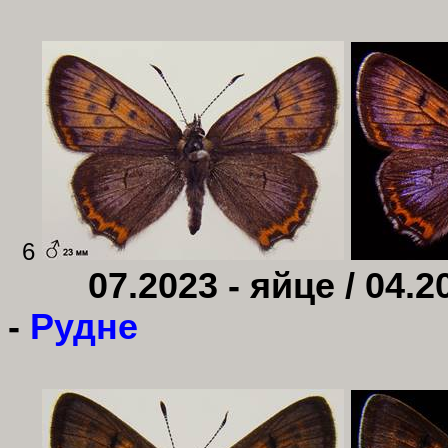
6
07.2023 - яйце / 04.2
-
Рудне