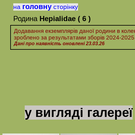
головну
на
сторінку
Родина
Hepialidae
( 6 )
Додавання екземплярів даної родини в колек
зроблено за
результатами
зборів
2024-
20
25
Дані про наявність оновлені 23.03.26
у вигляді галереї