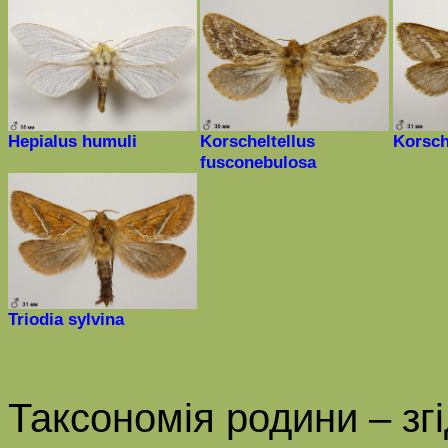
Hepialus
humuli
Korscheltellus
Korsch
fusconebulosa
Triodia
sylvina
Таксономія родини
–
зг