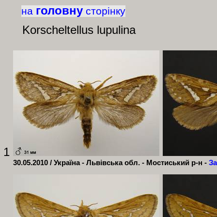
головну
на
сторінку
Korscheltellus
lupulina
1
30.05.2010 / Україна - Львівська обл. - Мостиський р-н -
За