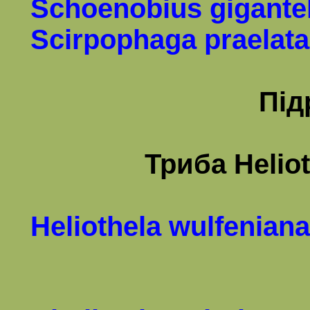
Schoenobius gigantel
Scirpophaga praelata
Під
Триба
Heliot
Heliothela wulfeniana