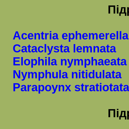
Під
Acentria ephemerella
Cataclysta lemnata
Elophila nymphaeata
Nymphula nitidulata
Parapoynx stratiotat
Під