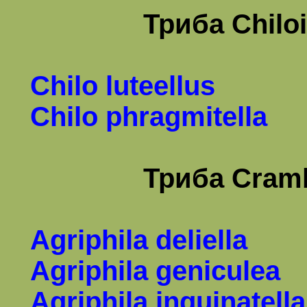
Триба
Chiloi
Chilo luteellus
Chilo phragmitella
Триба
Cramb
Agriphila deliella
Agriphila geniculea
Agriphila inquinatella