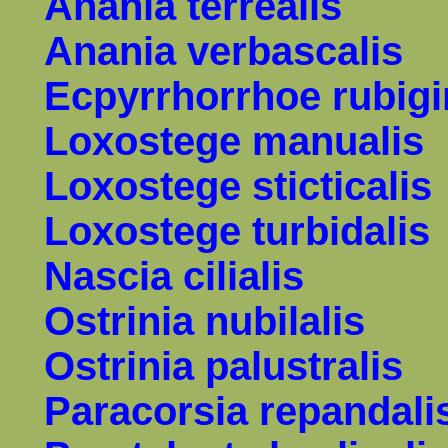
Anania
terrealis
Anania verbascalis
Ecpyrrhorrhoe rubigi
Loxostege manualis
Loxostege sticticalis
Loxostege turbidalis
Nascia cilialis
Ostrinia nubilalis
Ostrinia palustralis
Paracorsia repandali