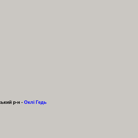
ський р-н -
Оклі Гедь