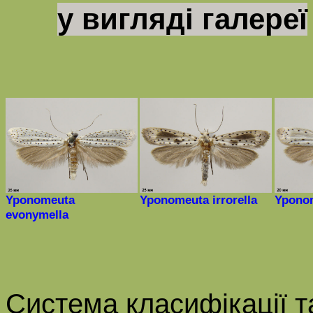
у вигляді галереї
Yponomeuta
Yponomeuta irrorella
Yponom
evonymella
Система класифікації т