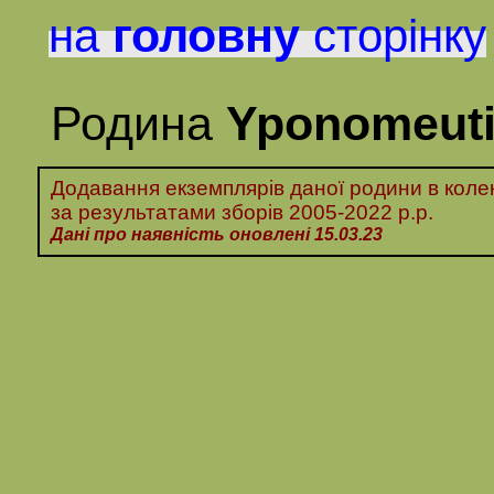
головну
на
сторінку
Родина
Yponomeut
Додавання екземплярів даної родини в колек
за
результатами
зборів
2005-2022 р.р
.
Дані про наявність оновлені 1
5
.03.23