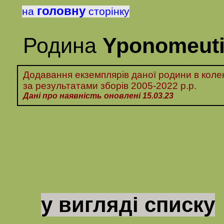
головну
на
сторінку
Родина
Yponomeut
Додавання екземплярів даної родини в колек
за
результатами
зборів
2005-2022 р.р
.
Дані про наявність оновлені 1
5
.03.23
у вигляді списку