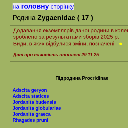
головну
на
сторінку
Родина
Zygaenidae
( 17 )
Додавання екземплярів даної родини в колек
зроблено за
результатами
зборів 20
25 р.
●
Види, в яких відбулися зміни, позначені -
Дані про наявність оновлені 29.11.25
Підродина
Procridinae
Adscita geryon
Adscita statices
Jordanita budensis
Jordanita globulariae
Jordanita
graeca
Rhagades pruni