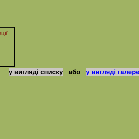
ції
у вигляді списку
або
у вигляді галере