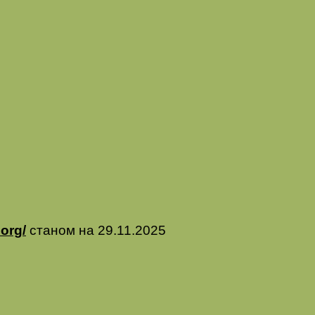
.org/
станом на
29
.
11
.202
5