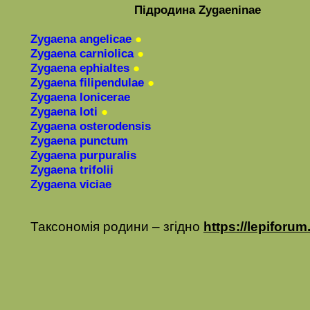
Підродина
Zygaeninae
Zygaena angelicae
●
Zygaena carniolica
●
Zygaena ephialtes
●
Zygaena filipendulae
●
Zygaena lonicerae
Zygaena loti
●
Zygaena osterodensis
Zygaena punctum
Zygaena purpuralis
Zygaena trifolii
Zygaena
viciae
Таксономія родини
–
згідно
https://lepiforum