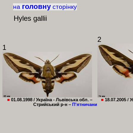
головну
на
сторінку
Hyles
gallii
2
1
■
01.08.1998 /
Україна - Львівська обл. –
■
18.07.2005 /
У
Стрийський р-н –
П'ятничани