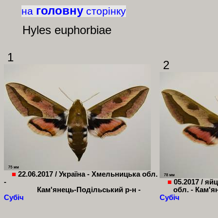
головну
на
сторінку
Hyles
euphorbiae
1
2
■
22.06.2017 / Україна - Хмельницька обл.
-
■
05.2017 / яй
Кам'янець-Подільський р-н -
обл. - Кам'я
Субіч
Субіч