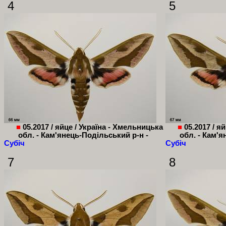
4
5
■
05.2017 / яйце / Україна - Хмельницька
■
05.2017 / я
обл. - Кам'янець-Подільський р-н -
обл. - Кам'я
Субіч
Субіч
7
8