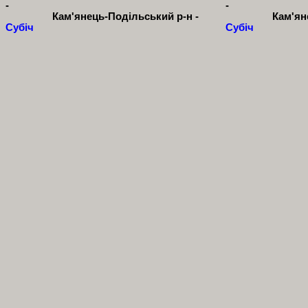
-
-
Кам'янець-Подільський р-н -
Кам'ян
Субіч
Субіч