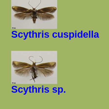
Scythris cuspidella
Scythris
sp.