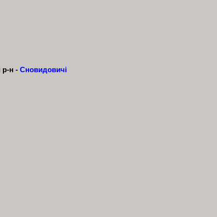
 р-н -
Сновидовичі