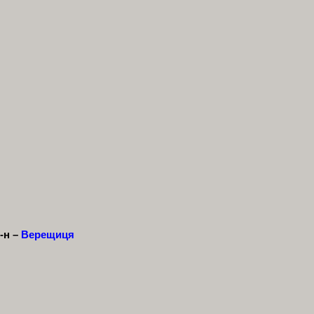
р-н –
Верещиця