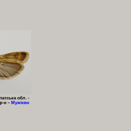
патська обл. -
р-н –
Мужієво