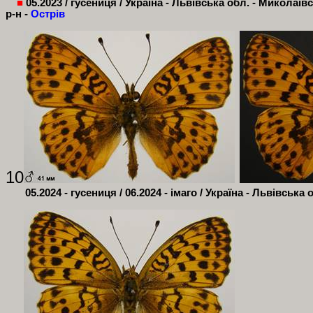
■
05.2023 / гусениця / Україна - Львівська обл. - Миколаїв
р-н -
Острів
10
05.2024 - гусениця / 06.2024 - імаго / Україна - Львівська 