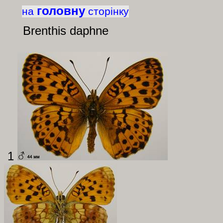
головну
на
сторінку
Brenthis
daphne
1