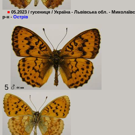
■
05.2023 / гусениця / Україна - Львівська обл. - Миколаїв
р-н -
Острів
5