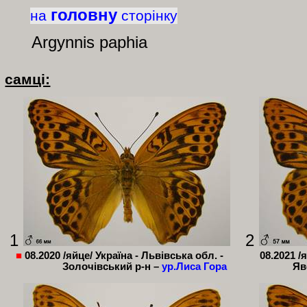
головну
на
сторінку
Argynnis
paphia
самці:
1
2
■
08.2020 /яйце/ Україна - Львівська обл. -
08.2021 /
Золочівський р-н –
ур.Лиса Гора
Яв