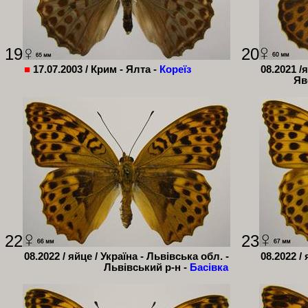
19
20
■
17.07.2003 /
Крим - Ялта -
Кореїз
08.2021 /
Яв
22
23
08.2022 / яйце / Україна - Львівська обл. -
08.2022 /
Львівський р-н -
Басівка