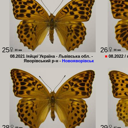
25
26
08.2021 /яйце/ Україна - Львівська обл. -
■
08.2022 /
Яворівський р-н -
Новояворівськ
28
29