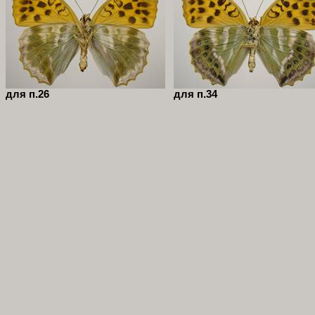
для п.26
для п.34