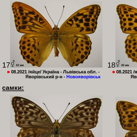
17
18
■
08.2021 /яйце/ Україна - Львівська обл. -
■
08.2021 /
Яворівський р-н -
Новояворівськ
Яв
самки: