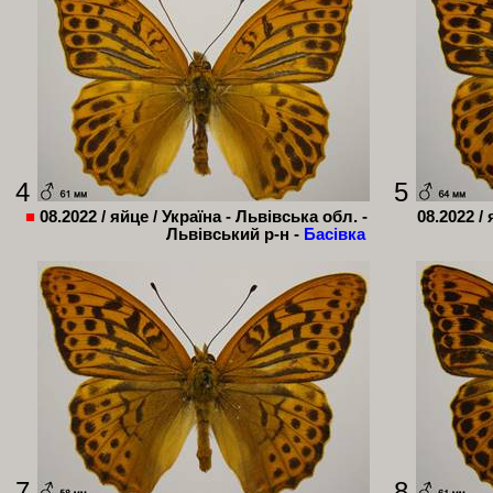
4
5
■
08.2022 / яйце / Україна - Львівська обл. -
08.2022 /
Львівський р-н -
Басівка
7
8