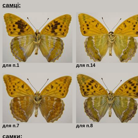
самці:
для п.1
для п.14
для п.7
для п.8
самки: