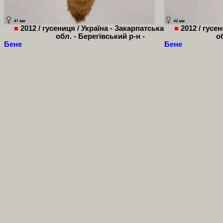
■
2012 / гусениц
я
/
Україна - Закарпатська
■
2012 / гусе
обл. - Берегівський р-н -
о
Бене
Бене