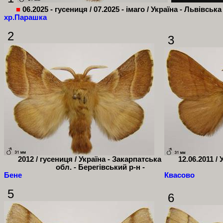
■
06.2025 - гусениця / 07.2025 - імаго / Україна - Львівська
хр.Парашка
2
3
2012 / гусениц
я
/
Україна - Закарпатська
12.06.2011 /
обл. - Берегівський р-н -
Бене
Квасово
5
6