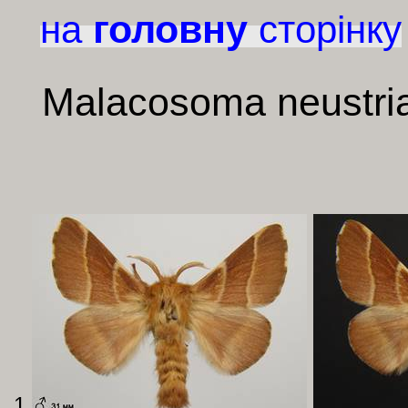
головну
на
сторінку
Malacosoma
neustri
1