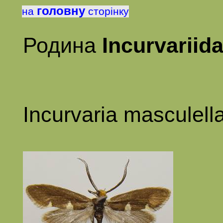
головну
на
сторінку
Родина
Incurvariid
Incurvaria masculell