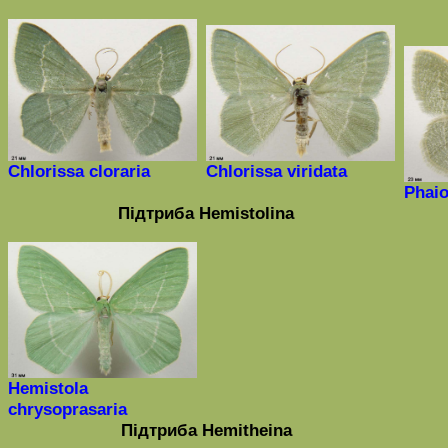
Chlorissa cloraria
Chlorissa viridata
Phai
Підтриба
Hemistolina
Hemistola
chrysoprasaria
Підтриба
Hemitheina