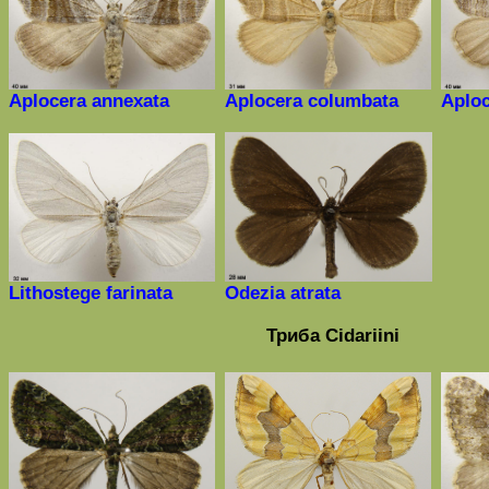
Aplocera annexata
Aplocera columbata
Aploc
Lithostege farinata
Odezia atrata
Триба
Cidariini