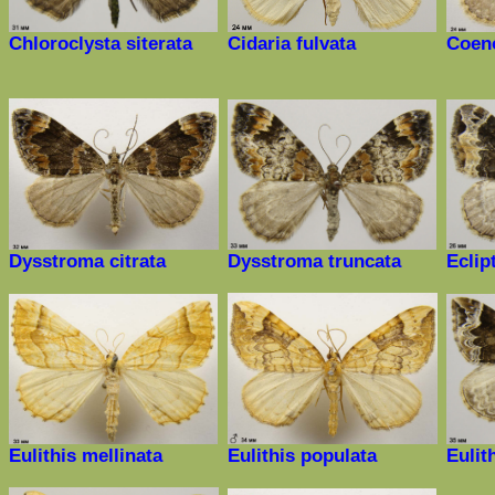
Chloroclysta
siterata
Cidaria fulvata
Coen
Dysstroma
citrata
Dysstroma
truncata
Eclip
Eulithis mellinata
Eulithis populata
Eulit