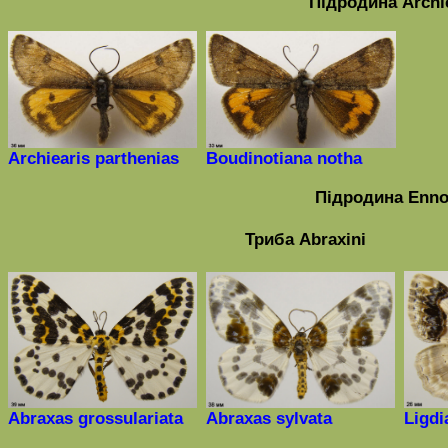
Підродина
Archi
Archiearis parthenias
Boudinotiana notha
Підродина
Enno
Триба
Abraxini
Abraxas
grossulariata
Abraxas
sylvata
Ligdi