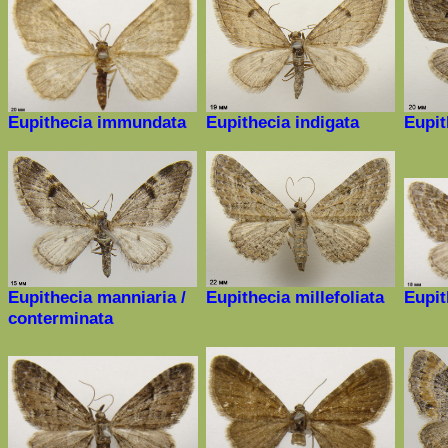
Eupithecia immundata
Eupithecia indigata
Eupit
Eupithecia
manniaria /
Eupithecia millefoliata
Eupit
conterminata