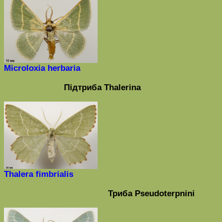
Microloxia herbaria
Під
триба
Thalerina
Thalera fimbrialis
Триба
Pseudoterpnini