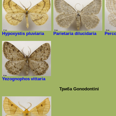
Hypoxystis
pluviaria
Parietaria dilucidaria
Perco
Yezognophos
vittaria
Триба
Gonodontini