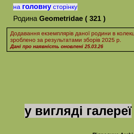
головну
на
сторінку
Родина
Geometridae
( 321 )
Додавання екземплярів даної родини в колекц
зроблено за
результатами
зборів 20
25 р.
Дані про наявність оновлені
25.03.26
у вигляді галереї