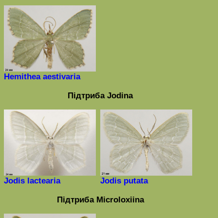
Hemithea
aestivaria
Під
триба
Jodina
Jodis lactearia
Jodis putata
Під
триба
Microloxiina