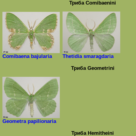
Триба
Comibaenini
Comibaena
bajularia
Thetidia
smaragdaria
Триба
Geometrini
Geometra
papilionaria
Триба
Hemitheini