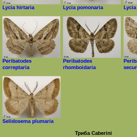
Lycia hirtaria
Lycia pomonaria
Lycia
Peribatodes
Peribatodes
Peri
correptaria
rhomboidaria
secun
Selidosema plumaria
Триба
Caberini