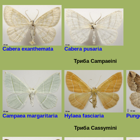
Cabera exanthemata
Cabera pusaria
Триба
Campaeini
Campaea
margaritaria
Hylaea fasciaria
Punge
Триба
Cassymini