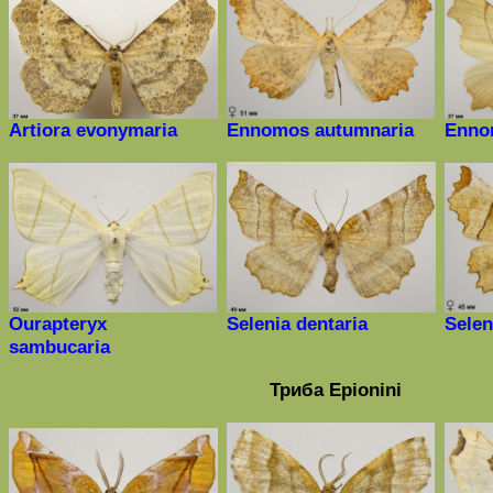
Artiora evonymaria
Ennomos autumnaria
Enno
Ourapteryx
Selenia
dentaria
Selen
sambucaria
Триба
Epionini