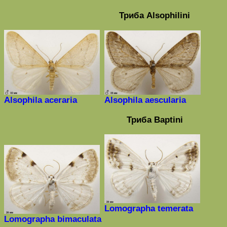
Триба
Alsophilini
Alsophila aceraria
Alsophila
aescularia
Триба
Baptini
Lomographa
temerata
Lomographa bimaculata