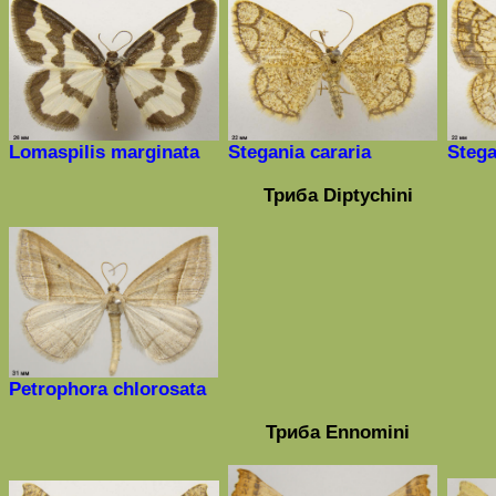
Lomaspilis
marginata
Stegania cararia
Stega
Триба
Diptychini
Petrophora
chlorosata
Триба
Ennomini