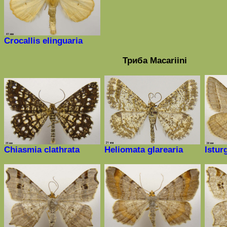
Crocallis
elinguaria
Триба
Macariini
Chiasmia clathrata
Heliomata glarearia
Istur