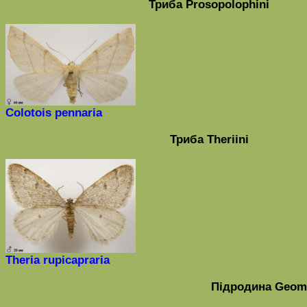
Триба
Prosopolophini
Colotois pennaria
Триба
Theriini
Theria
rupicapraria
Підродина
Geome