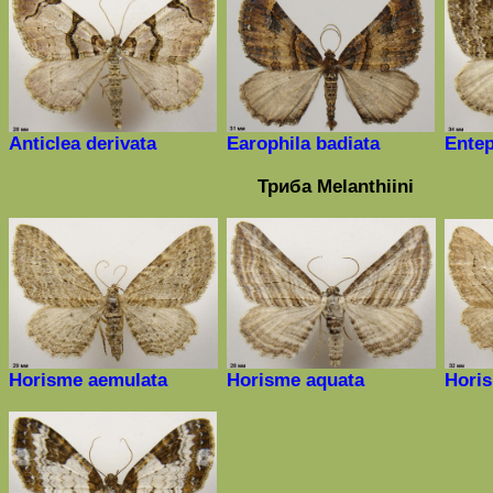
Anticlea derivata
Earophila badiata
Entep
Триба
Melanthiini
Horisme aemulata
Horisme
aquata
Horis