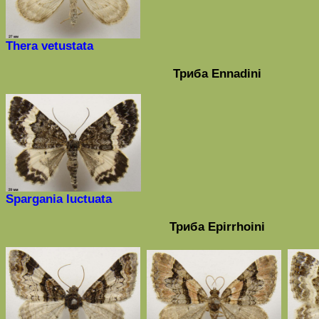
Thera
vetustata
Триба Ennadini
Spargania
luctuata
Триба Epirrhoini