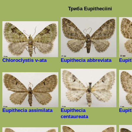
Триба
Eupitheciini
Chloroclystis v-ata
Eupithecia abbreviata
Eupit
Eupithecia assimilata
Eupithecia
Eupit
centaureata