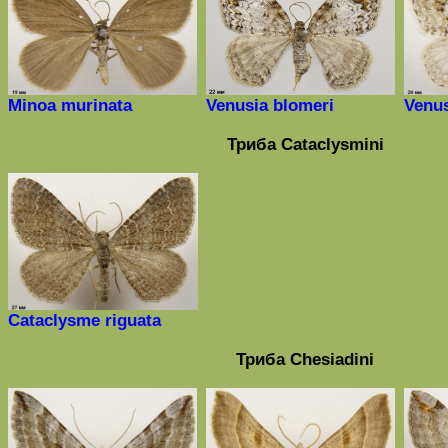
Minoa murinata
Venusia
blomeri
Venus
Триба
Cataclysmini
Cataclysme riguata
Триба
Chesiadini