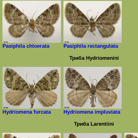
Pasiphila chloerata
Pasiphila rectangulata
Триба
Hydriomenini
Hydriomena furcata
Hydriomena impluviata
Триба
Larentiini