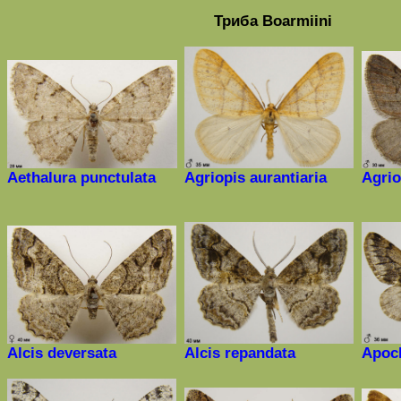
Триба
Boarmiini
Aethalura punctulata
Agriopis aurantiaria
Agrio
Alcis deversata
Alcis
repandata
Apoch