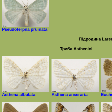
Pseudoterpna pruinata
Підродина
Laren
Триба
Asthenini
Asthena albulata
Asthena anseraria
Euch