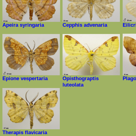
Apeira syringaria
Cepphis advenaria
Eilic
Epione vespertaria
Opisthograptis
Plago
luteolata
Therapis
flavicaria