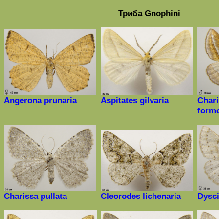
Триба
Gnophini
Angerona prunaria
Aspitates gilvaria
Chari
formo
Charissa pullata
Cle
о
rodes lichenaria
Dysci