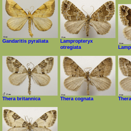
Gandaritis
pyraliata
Lampropteryx
otregiata
Lamp
Thera britannica
Thera cognata
Ther