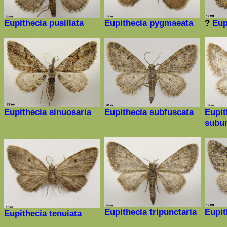
Eupithecia pusillata
Eupithecia pygmaeata
?
Eup
Eupithecia sinuosaria
Eupithecia subfuscata
Eupi
subu
Eupithecia tripunctaria
Eupit
Eupithecia tenuiata