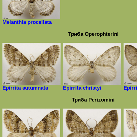
Melanthia procellata
Триба
Operophterini
Epirrita
autumnata
Epirrita christyi
Epirr
Триба
Perizomini