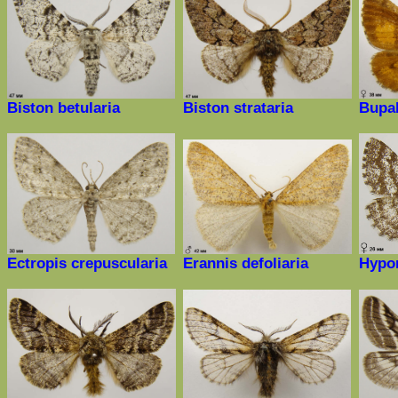
Biston betularia
Biston strataria
Bupal
Ectropis crepuscularia
Erannis
defoliaria
Hypo