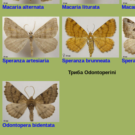
Macaria
alternata
Macaria liturata
Macar
Speranza
artesiaria
Speranza
brunneata
Sper
Триба
Odontoperini
Odontopera bidentata