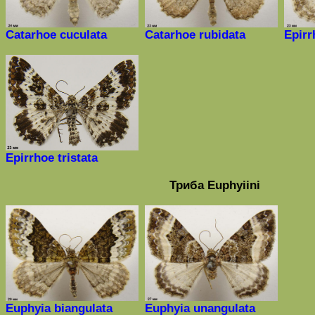
Catarhoe
cuculata
Catarhoe
rubidata
Epirr
Epirrhoe
tristata
Триба
Euphyiini
Euphyia biangulata
Euphyia unangulata