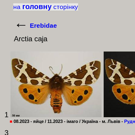
головну
на
сторінку
←
Erebidae
Arctia caja
1
■
08.2023 - яйце / 11.2023 - імаго / Україна - м. Львів -
Рудн
3