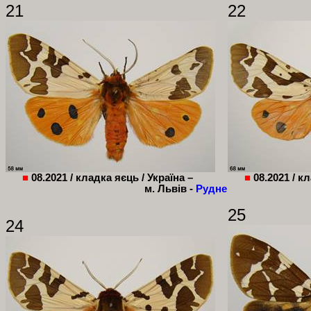
21
22
■
08.2021 / кладка яєць / Україна –
■
08.2021 / к
м. Львів -
Рудне
25
24