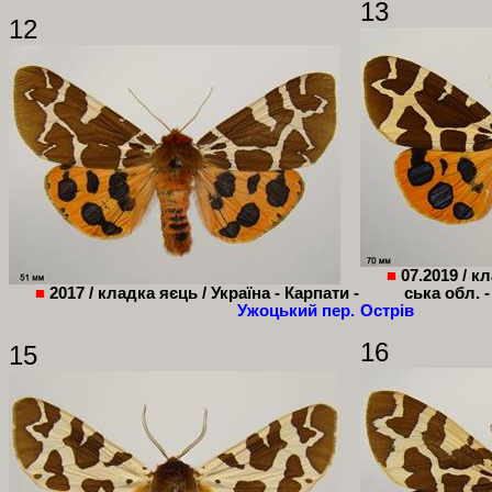
13
12
■
07.2019 / к
■
2017 / кладка яєць / Україна - Карпати -
ська обл. 
Ужоцький пер.
Острів
16
15