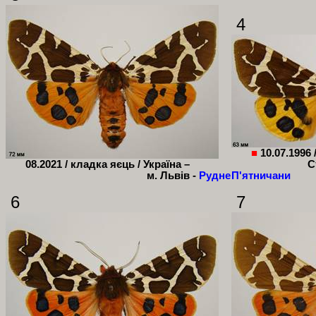
4
■
10.07.1996 
08.2021 / кладка яєць / Україна –
С
м. Львів -
Рудне
П'ятничани
6
7