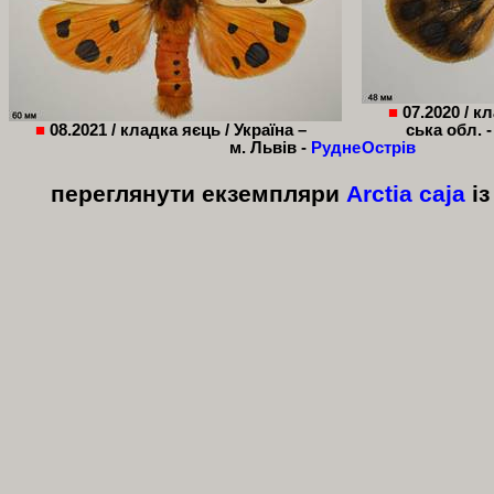
■
07.2020 / к
■
08.2021 / кладка яєць / Україна –
ська обл. 
м. Львів -
Рудне
Острів
переглянути екземпляри
Arctia
caja
і