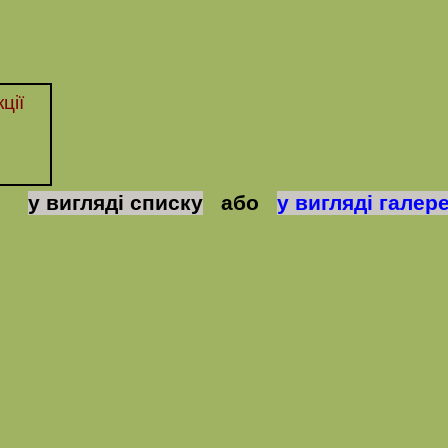
ції
у вигляді списку
або
у вигляді галере