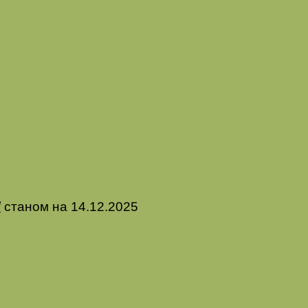
/
станом на
14
.
12
.202
5