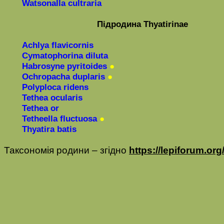
Watsonalla cultraria
Підродина
Thyatirinae
Achlya
flavicornis
Cymatophorina
diluta
Habrosyne
pyritoides
●
Ochropacha
duplaris
●
Polyploca
ridens
Tethea ocularis
Tethea or
Tetheella fluctuosa
●
Thyatira
batis
Таксономія родини
–
згідно
https://lepiforum.org