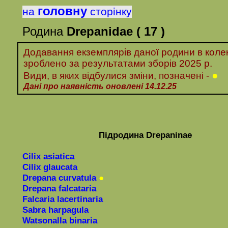
головну
на
сторінку
Родина
Drepanidae
( 17 )
Додавання екземплярів даної родини в колек
зроблено за
результатами
зборів 20
25 р.
●
Види, в яких відбулися зміни, позначені -
Дані про наявність оновлені 14.12.25
Підродина
Drepaninae
Cilix asiatica
Cilix glaucata
Drepana curvatula
●
Drepana falcataria
Falcaria lacertinaria
Sabra harpagula
Watsonalla binaria