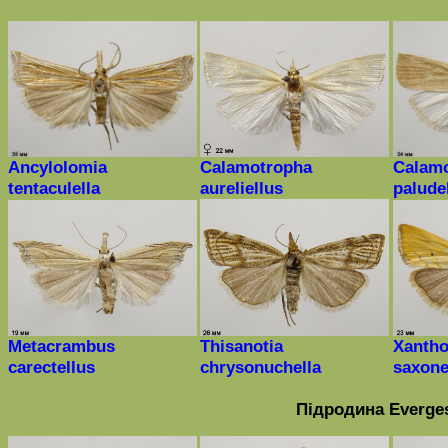
Ancylolomia
Calamotropha
Calam
tentaculella
aureliellus
palude
Metacrambus
Thisanotia
Xanth
carectellus
chrysonuchella
saxone
Підродина
Everges