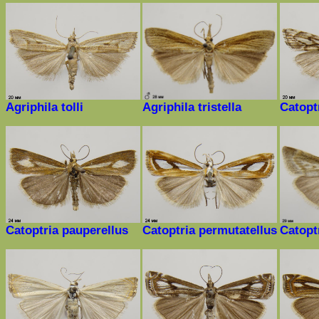
Agriphila tolli
Agriphila tristella
Catopt
Catoptria
pauperellus
Catoptria permutatellus
Catoptr