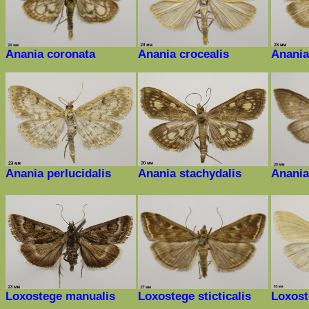
Anania coronata
Anania crocealis
Anani
Anania perlucidalis
Anania stachydalis
Anani
Loxostege manualis
Loxostege sticticalis
Loxost