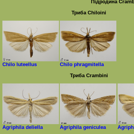
Підродина
Cramb
Триба Chiloini
Chilo luteellus
Chilo
phragmitella
Триба
Crambini
Agriphila deliella
Agriphila geniculea
Agriphi