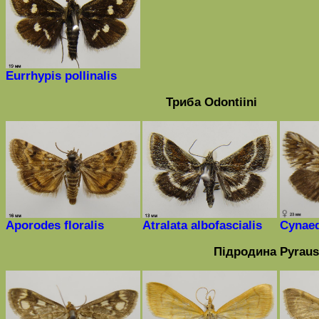
Eurrhypis pollinalis
Триба
Odontiini
Aporodes floralis
Atralata albofascialis
Cynaed
Підродина
Pyraus