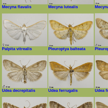
Mecyna flavalis
Mecyna lutealis
Mecyna
Palpita vitrealis
Pleuroptya balteata
Pleuro
Udea decrepitalis
Udea ferrugalis
Udea f