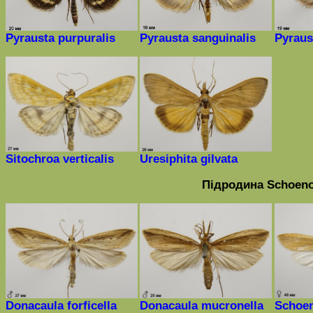
Pyrausta purpuralis
Pyrausta sanguinalis
Pyraus
Sitochroa verticalis
Uresiphita gilvata
Підродина
Schoeno
Donacaula forficella
Donacaula mucronella
Schoen