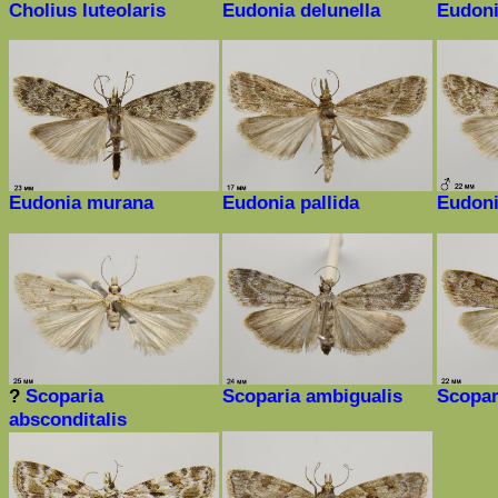
Cholius luteolaris
Eudonia delunella
Eudoni
Eudonia murana
Eudonia pallida
Eudoni
?
Scoparia
Scoparia
ambigualis
Scopar
absconditalis