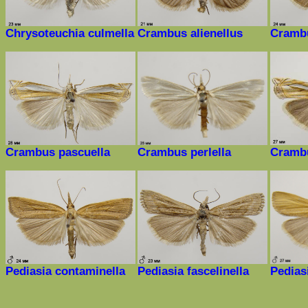
Chrysoteuchia culmella
Crambus alienellus
Crambu
Crambus pascuella
Crambus perlella
Crambu
Pediasia contaminella
Pediasia fascelinella
Pediasi