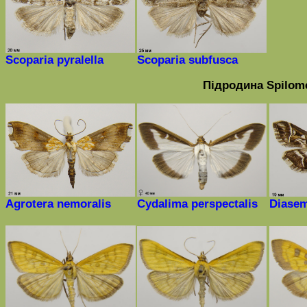
Scoparia pyralella
Scoparia subfusca
Підродина
Spilome
Agrotera nemoralis
Cydalima perspectalis
Diasem