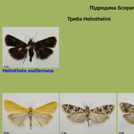
Підродина
Scopar
Триба
Heliothelini
Heliothela wulfeniana