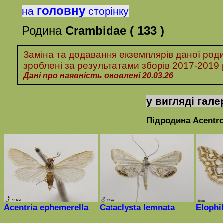
головну
на
сторінку
Родина
Crambidae
( 133 )
Заміна та додавання екземплярів даної роди
зроблені за
результатами
зборів
2017-
20
19 
Дані про наявність оновлені 20.03.26
у вигляді гале
Підродина
Acentro
Acentria ephemerella
Cataclysta
lemnata
Elophi