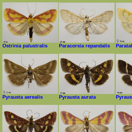
Ostrinia palustralis
Paracorsia repandalis
Paratal
Pyrausta aerealis
Pyrausta aurata
Pyrau