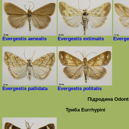
Evergestis aenealis
Evergestis extimalis
Everges
Evergestis pallidata
Evergestis politalis
Підродина
Odonti
Триба
Eurrhypini