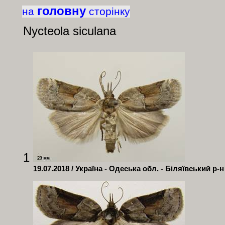
головну
на
сторінку
Nycteola
siculana
1
19.07.2018 / Україна - Одеська обл. - Біляївський р-н